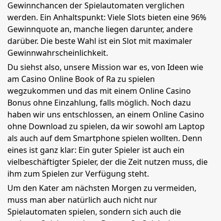
Gewinnchancen der Spielautomaten verglichen
werden. Ein Anhaltspunkt: Viele Slots bieten eine 96%
Gewinnquote an, manche liegen darunter, andere
darüber. Die beste Wahl ist ein Slot mit maximaler
Gewinnwahrscheinlichkeit.
Du siehst also, unsere Mission war es, von Ideen wie
am Casino Online Book of Ra zu spielen
wegzukommen und das mit einem Online Casino
Bonus ohne Einzahlung, falls möglich. Noch dazu
haben wir uns entschlossen, an einem Online Casino
ohne Download zu spielen, da wir sowohl am Laptop
als auch auf dem Smartphone spielen wollten. Denn
eines ist ganz klar: Ein guter Spieler ist auch ein
vielbeschäftigter Spieler, der die Zeit nutzen muss, die
ihm zum Spielen zur Verfügung steht.
Um den Kater am nächsten Morgen zu vermeiden,
muss man aber natürlich auch nicht nur
Spielautomaten spielen, sondern sich auch die