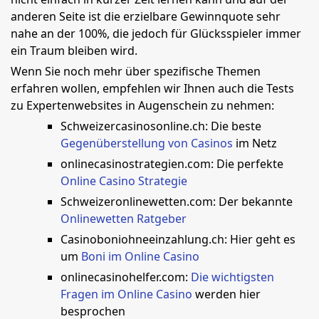
anderen Seite ist die erzielbare Gewinnquote sehr
nahe an der 100%, die jedoch für Glücksspieler immer
ein Traum bleiben wird.
Wenn Sie noch mehr über spezifische Themen
erfahren wollen, empfehlen wir Ihnen auch die Tests
zu Expertenwebsites in Augenschein zu nehmen:
Schweizercasinosonline.ch: Die beste
Gegenüberstellung von Casinos
im Netz
onlinecasinostrategien.com: Die perfekte
Online Casino Strategie
Schweizeronlinewetten.com: Der bekannte
Onlinewetten Ratgeber
Casinoboniohneeinzahlung.ch: Hier geht es
um
Boni im Online Casino
onlinecasinohelfer.com:
Die wichtigsten
Fragen im Online Casino
werden hier
besprochen