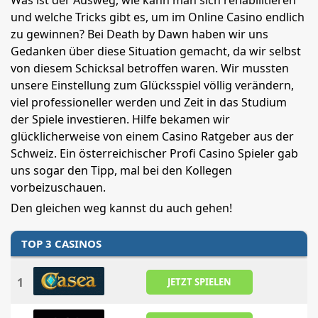
Was ist der Ausweg, wie kann man sich rehabilitieren
und welche Tricks gibt es, um im Online Casino endlich
zu gewinnen? Bei Death by Dawn haben wir uns
Gedanken über diese Situation gemacht, da wir selbst
von diesem Schicksal betroffen waren. Wir mussten
unsere Einstellung zum Glücksspiel völlig verändern,
viel professioneller werden und Zeit in das Studium
der Spiele investieren. Hilfe bekamen wir
glücklicherweise von einem Casino Ratgeber aus der
Schweiz. Ein österreichischer Profi Casino Spieler gab
uns sogar den Tipp, mal bei den Kollegen
vorbeizuschauen.
Den gleichen weg kannst du auch gehen!
TOP 3 CASINOS
1
JETZT SPIELEN