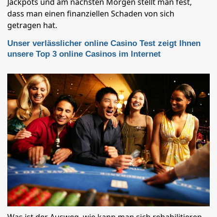
Jackpots und am nächsten Morgen stellt man fest,
dass man einen finanziellen Schaden von sich
getragen hat.
Unser verlässlicher online Casino Test zeigt Ihnen
unsere Top 3 online Casinos im Internet