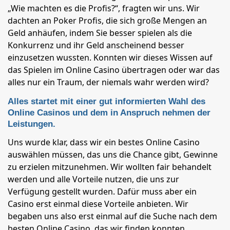
„Wie machten es die Profis?“, fragten wir uns. Wir
dachten an Poker Profis, die sich große Mengen an
Geld anhäufen, indem Sie besser spielen als die
Konkurrenz und ihr Geld anscheinend besser
einzusetzen wussten. Konnten wir dieses Wissen auf
das Spielen im Online Casino übertragen oder war das
alles nur ein Traum, der niemals wahr werden wird?
Alles startet mit einer gut informierten Wahl des
Online Casinos und dem in Anspruch nehmen der
Leistungen.
Uns wurde klar, dass wir ein bestes Online Casino
auswählen müssen, das uns die Chance gibt, Gewinne
zu erzielen mitzunehmen. Wir wollten fair behandelt
werden und alle Vorteile nutzen, die uns zur
Verfügung gestellt wurden. Dafür muss aber ein
Casino erst einmal diese Vorteile anbieten. Wir
begaben uns also erst einmal auf die Suche nach dem
besten Online Casino, das wir finden konnten.