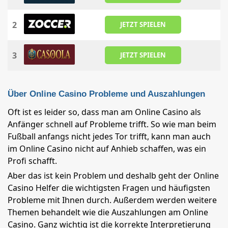
2
JETZT SPIELEN
3
JETZT SPIELEN
Über Online Casino Probleme und Auszahlungen
Oft ist es leider so, dass man am Online Casino als
Anfänger schnell auf Probleme trifft. So wie man beim
Fußball anfangs nicht jedes Tor trifft, kann man auch
im Online Casino nicht auf Anhieb schaffen, was ein
Profi schafft.
Aber das ist kein Problem und deshalb geht der Online
Casino Helfer die wichtigsten Fragen und häufigsten
Probleme mit Ihnen durch. Außerdem werden weitere
Themen behandelt wie die Auszahlungen am Online
Casino. Ganz wichtig ist die korrekte Interpretierung